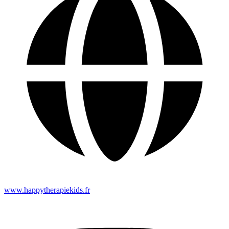
www.happytherapiekids.fr